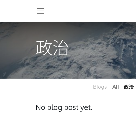
政治
Blogs:
All
政治
No blog post yet.